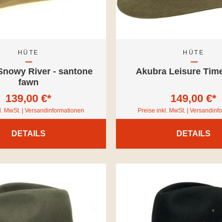
HÜTE
HÜTE
Snowy River - santone
Akubra Leisure Time
fawn
139,00 €*
149,00 €*
l. MwSt. | Versandinformationen
Preise inkl. MwSt. | Versandin
DETAILS
DETAILS