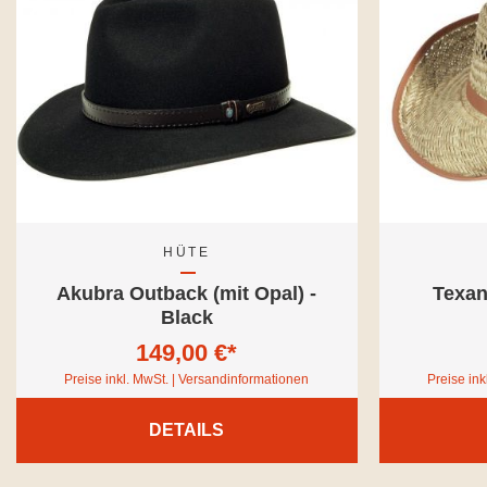
HÜTE
Akubra Outback (mit Opal) -
Texan
Black
149,00 €*
Preise inkl. MwSt. | Versandinformationen
Preise ink
DETAILS