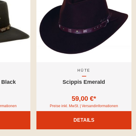
HÜTE
 Black
Scippis Emerald
59,00 €*
formationen
Preise inkl. MwSt. | Versandinformationen
DETAILS