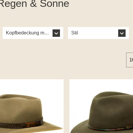
i Regen & Sonne
onal
Kopfbedeckung metrisch
Stil