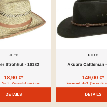
HÜTE
HÜTE
er Strohhut - 16182
Akubra Cattleman -
18,90 €*
149,00 €*
l. MwSt. | Versandinformationen
Preise inkl. MwSt. | Versandin
DETAILS
DETAILS