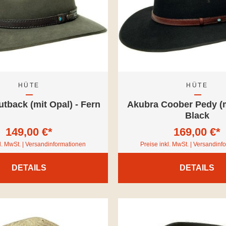
HÜTE
HÜTE
tback (mit Opal) - Fern
Akubra Coober Pedy (m
Black
149,00 €*
169,00 €*
l. MwSt. | Versandinformationen
Preise inkl. MwSt. | Versandin
DETAILS
DETAILS