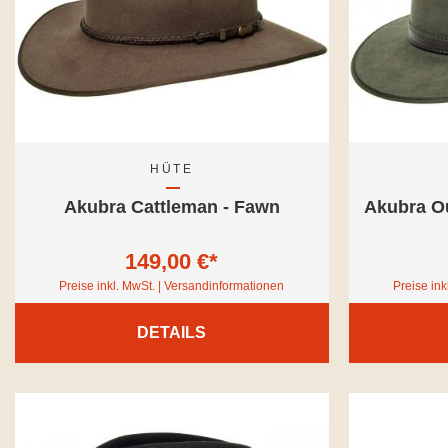
HÜTE
Akubra Cattleman - Fawn
Akubra Ou
149,00 €*
Preise inkl. MwSt. | Versandinformationen
Preise ink
DETAILS