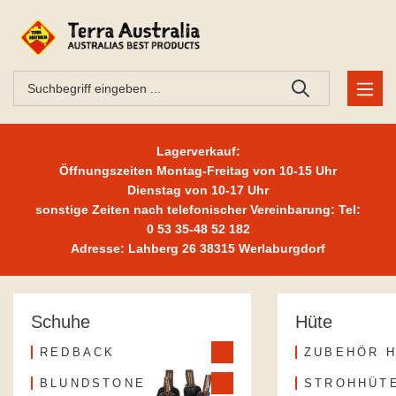
Lagerverkauf:
Öffnungszeiten Montag-Freitag von 10-15 Uhr
Dienstag von 10-17 Uhr
sonstige Zeiten nach telefonischer Vereinbarung: Tel:
0 53 35-48 52 182
Adresse: Lahberg 26 38315 Werlaburgdorf
Schuhe
Hüte
REDBACK
ZUBEHÖR 
BLUNDSTONE
STROHHÜT