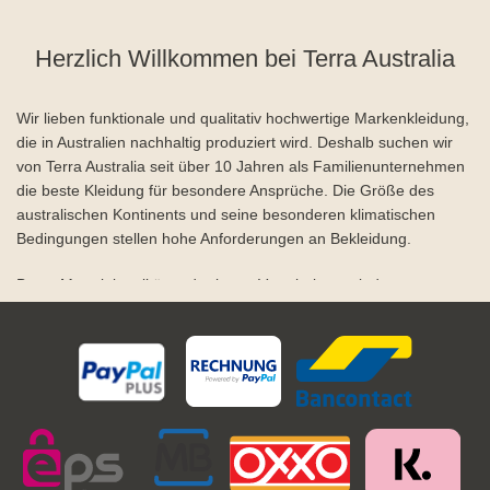
Herzlich Willkommen bei Terra Australia
Wir lieben funktionale und qualitativ hochwertige Markenkleidung,
die in Australien nachhaltig produziert wird. Deshalb suchen wir
von Terra Australia seit über 10 Jahren als Familienunternehmen
die beste Kleidung für besondere Ansprüche. Die Größe des
australischen Kontinents und seine besonderen klimatischen
Bedingungen stellen hohe Anforderungen an Bekleidung.
Beste Materialqualität und robuste Verarbeitung sind
Voraussetzungen für outback-taugliche Bekleidung. Wir führen
eine breites Sortiment der drei beliebtesten Outback Schuh-
Marken Blundstone und Redback. Diese zeichnen sich aus durch
Qualität, Komfort und Langlebigkeit aus. Unsere Marken Ein
Australische Boots sind eine Investion, die Sie nicht bereuen
werden.
Ganz gleich, ob Sie gutes Schuhwerk für das nächste Outdoor-