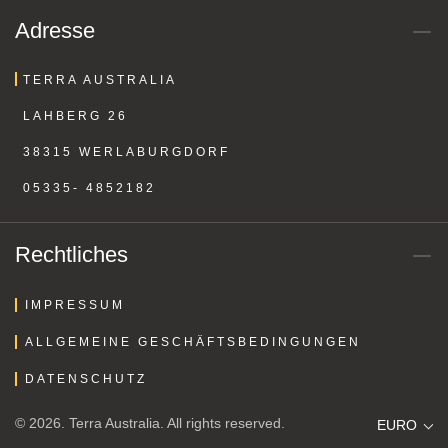
Outback-Kleidung gleich bequem online. Bei Fragen stehen wir
Adresse
Ihnen jderzeit gerne mit unserer lanjährigen Erfahrung zur Seite.
Ihr TERRA AUSTRALIA Team
TERRA AUSTRALIA
LAHBERG 26
38315 WERLABURGDORF
05335- 4852182
Rechtliches
IMPRESSUM
ALLGEMEINE GESCHÄFTSBEDINGUNGEN
DATENSCHUTZ
© 2026. Terra Australia. All rights reserved.
EURO