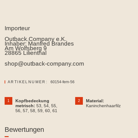
Importeur
Outback.Company e.K.
Inhaber: Manfred Brandes
Am Wolfsberg 9
28865 Lilienthal
shop@outback-company.com
ARTIKELNUMER:
60154-fern-56
Kopfbedeckung
Material:
1
2
metrisch:
53
, 54
, 55
,
Kaninchenhaarfilz
56
, 57
, 58
, 59
, 60
, 61
Bewertungen