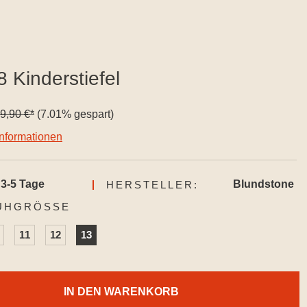
 Kinderstiefel
9,90 €*
(7.01% gespart)
informationen
3-5 Tage
Blundstone
HERSTELLER:
AUSWÄHLEN
UHGRÖSSE
11
12
13
IN DEN WARENKORB