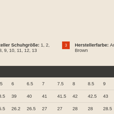
teller Schuhgröße:
1
, 2
,
Herstellerfarbe:
A
3
8
, 9
, 10
, 11
, 12
, 13
Brown
.5
6
6.5
7
7.5
8
8.5
9
8.5
39
40
41
41.5
42
42.5
43
5.5
26.2
26.5
27
27
28
28
28.5