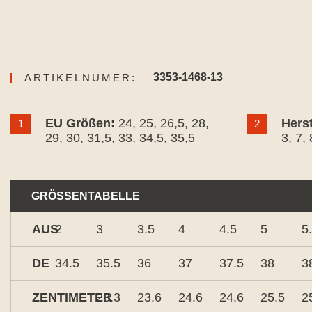
3353-1468-13
ARTIKELNUMER:
EU Größen:
24
, 25
, 26,5
, 28
,
Hers
1
2
29
, 30
, 31,5
, 33
, 34,5
, 35,5
3
, 7
, 
GRÖSSENTABELLE
AUS
2
3
3.5
4
4.5
5
5
DE
34.5
35.5
36
37
37.5
38
3
ZENTIMETER
23.3
23.6
24.6
24.6
25.5
2