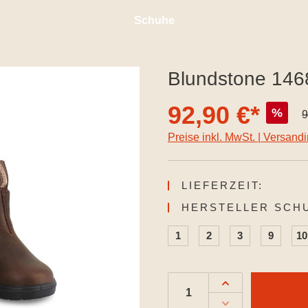
Schuhe
Blundstone 1468
92,90 €*
%
9
Preise inkl. MwSt. | Versand
LIEFERZEIT:
HERSTELLER SCH
1
2
3
9
10