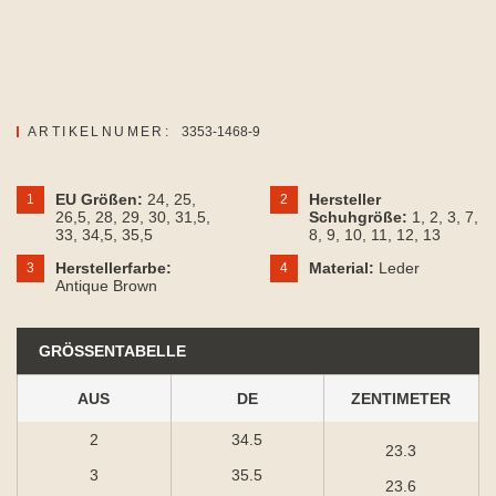
ARTIKELNUMER:
3353-1468-9
EU Größen:
24
, 25
,
Hersteller
1
2
26,5
, 28
, 29
, 30
, 31,5
,
Schuhgröße:
1
, 2
, 3
, 7
,
33
, 34,5
, 35,5
8
, 9
, 10
, 11
, 12
, 13
Herstellerfarbe:
Material:
Leder
3
4
Antique Brown
GRÖSSENTABELLE
AUS
DE
ZENTIMETER
2
34.5
23.3
3
35.5
23.6