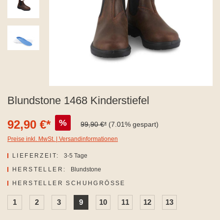
Blundstone 1468 Kinderstiefel
92,90 €*
%
99,90 €*
(7.01% gespart)
Preise inkl. MwSt. | Versandinformationen
LIEFERZEIT:
3-5 Tage
HERSTELLER:
Blundstone
AUSWÄHLEN
HERSTELLER SCHUHGRÖSSE
1
2
3
9
10
11
12
13