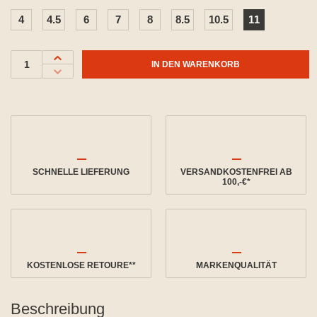
4
4.5
6
7
8
8.5
10.5
11
IN DEN WARENKORB
SCHNELLE LIEFERUNG
VERSANDKOSTENFREI AB
100,-€*
KOSTENLOSE RETOURE**
MARKENQUALITÄT
Beschreibung