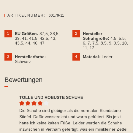
ARTIKELNUMER:
60179-11
EU Größen:
37,5
, 38,5
,
Hersteller
1
2
39
, 41
, 41,5
, 42,5
, 43
,
Schuhgröße:
4.5
, 5.5
,
43,5
, 44
, 46
, 47
6
, 7
, 7.5
, 8.5
, 9
, 9.5
, 10
,
11
, 12
Herstellerfarbe:
Material:
Leder
3
4
Schwarz
Bewertungen
TOLLE UND ROBUSTE SCHUHE
Durchschnittliche Bewertung von 4 von 5 Sternen
Die Schuhe sind globiger als die normalen Blundstone
Stiefel. Dafür wasserdicht und warm gefüttert. Bis jetzt
hatte ich keine kalten Füße! Leider werden die Schuhe
inzwischen in Vietnam gefertigt, was ein minikleiner Zettel