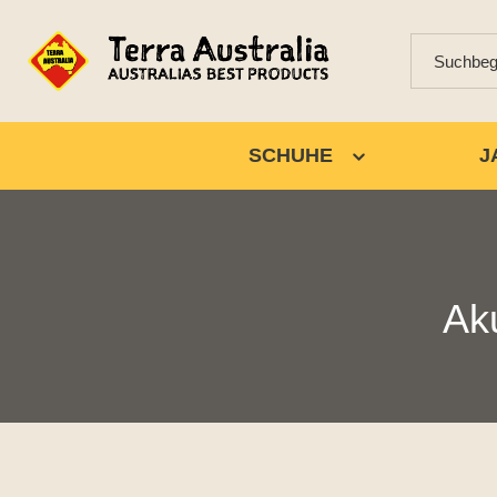
SCHUHE
J
Ak