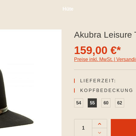
Hüte
Akubra Leisure 
159,00 €*
Preise inkl. MwSt. | Versand
LIEFERZEIT:
KOPFBEDECKUNG 
54
55
60
62