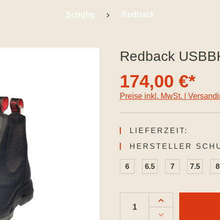
Schuhe
Redback
Redback USBBK 
174,00 €*
Preise inkl. MwSt. | Versand
LIEFERZEIT:
HERSTELLER SCH
6
6.5
7
7.5
8