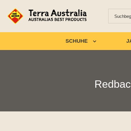
SCHUHE
J
Redbac