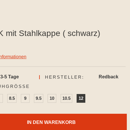
mit Stahlkappe ( schwarz)
informationen
3-5 Tage
Redback
HERSTELLER:
AUSWÄHLEN
UHGRÖSSE
8.5
9
9.5
10
10.5
12
IN DEN WARENKORB