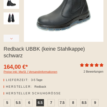
Redback UBBK (keine Stahlkappe)
schwarz
164,00 €*
Durchschnittliche
2 Bewertungen
Preise inkl. MwSt. | Versandinformationen
LIEFERZEIT:
3-5 Tage
HERSTELLER:
Redback
AUSWÄHLEN
HERSTELLER SCHUHGRÖSSE
5
5.5
6
6.5
7
7.5
8
8.5
9