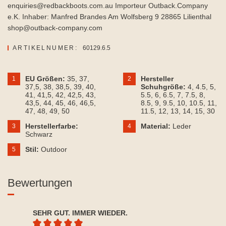
enquiries@redbackboots.com.au Importeur Outback.Company
e.K. Inhaber: Manfred Brandes Am Wolfsberg 9 28865 Lilienthal
shop@outback-company.com
ARTIKELNUMER:
60129.6.5
EU Größen:
35
, 37
,
Hersteller
1
2
37,5
, 38
, 38,5
, 39
, 40
,
Schuhgröße:
4
, 4.5
, 5
,
41
, 41,5
, 42
, 42,5
, 43
,
5.5
, 6
, 6.5
, 7
, 7.5
, 8
,
43,5
, 44
, 45
, 46
, 46,5
,
8.5
, 9
, 9.5
, 10
, 10.5
, 11
,
47
, 48
, 49
, 50
11.5
, 12
, 13
, 14
, 15
, 30
Herstellerfarbe:
Material:
Leder
3
4
Schwarz
Stil:
Outdoor
5
Bewertungen
SEHR GUT. IMMER WIEDER.