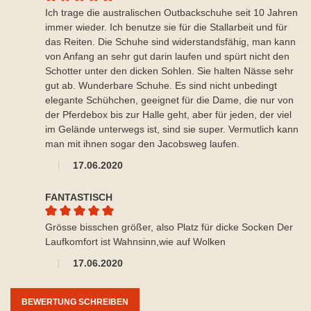
Durchschnittliche Bewertung von 5 von 5 Sternen
Ich trage die australischen Outbackschuhe seit 10 Jahren
immer wieder. Ich benutze sie für die Stallarbeit und für
das Reiten. Die Schuhe sind widerstandsfähig, man kann
von Anfang an sehr gut darin laufen und spürt nicht den
Schotter unter den dicken Sohlen. Sie halten Nässe sehr
gut ab. Wunderbare Schuhe. Es sind nicht unbedingt
elegante Schühchen, geeignet für die Dame, die nur von
der Pferdebox bis zur Halle geht, aber für jeden, der viel
im Gelände unterwegs ist, sind sie super. Vermutlich kann
man mit ihnen sogar den Jacobsweg laufen.
17.06.2020
FANTASTISCH
Durchschnittliche Bewertung von 5 von 5 Sternen
Grösse bisschen größer, also Platz für dicke Socken Der
Laufkomfort ist Wahnsinn,wie auf Wolken
17.06.2020
BEWERTUNG SCHREIBEN