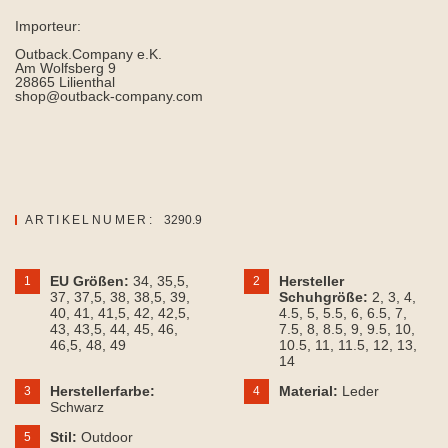
Importeur:
Outback.Company e.K.
Am Wolfsberg 9
28865 Lilienthal
shop@outback-company.com
ARTIKELNUMER:
3290.9
EU Größen:
34
, 35,5
,
Hersteller
1
2
37
, 37,5
, 38
, 38,5
, 39
,
Schuhgröße:
2
, 3
, 4
,
40
, 41
, 41,5
, 42
, 42,5
,
4.5
, 5
, 5.5
, 6
, 6.5
, 7
,
43
, 43,5
, 44
, 45
, 46
,
7.5
, 8
, 8.5
, 9
, 9.5
, 10
,
46,5
, 48
, 49
10.5
, 11
, 11.5
, 12
, 13
,
14
Herstellerfarbe:
Material:
Leder
3
4
Schwarz
Stil:
Outdoor
5