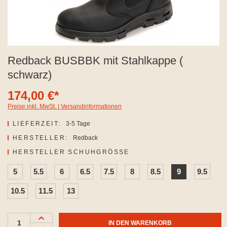
Redback BUSBBK mit Stahlkappe (
schwarz)
174,00 €*
Preise inkl. MwSt. | Versandinformationen
LIEFERZEIT:
3-5 Tage
HERSTELLER:
Redback
AUSWÄHLEN
HERSTELLER SCHUHGRÖSSE
5
5.5
6
6.5
7.5
8
8.5
9
9.5
10.5
11.5
13
IN DEN WARENKORB