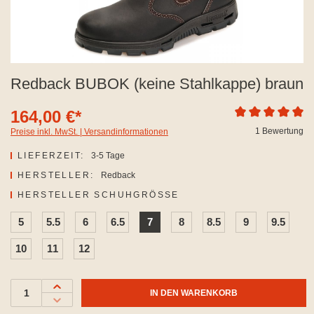
Redback BUBOK (keine Stahlkappe) braun
164,00 €*
Durchschnittliche
1 Bewertung
Preise inkl. MwSt. | Versandinformationen
LIEFERZEIT:
3-5 Tage
HERSTELLER:
Redback
AUSWÄHLEN
HERSTELLER SCHUHGRÖSSE
5
5.5
6
6.5
7
8
8.5
9
9.5
10
11
12
IN DEN WARENKORB