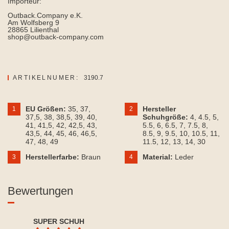
Importeur:
Outback.Company e.K.
Am Wolfsberg 9
28865 Lilienthal
shop@outback-company.com
ARTIKELNUMER:
3190.7
EU Größen:
35
, 37
,
Hersteller
1
2
37,5
, 38
, 38,5
, 39
, 40
,
Schuhgröße:
4
, 4.5
, 5
,
41
, 41,5
, 42
, 42,5
, 43
,
5.5
, 6
, 6.5
, 7
, 7.5
, 8
,
43,5
, 44
, 45
, 46
, 46,5
,
8.5
, 9
, 9.5
, 10
, 10.5
, 11
,
47
, 48
, 49
11.5
, 12
, 13
, 14
, 30
Herstellerfarbe:
Braun
Material:
Leder
3
4
Bewertungen
SUPER SCHUH