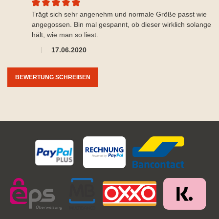
Durchschnittliche Bewertung von 5 von 5 Sternen
Trägt sich sehr angenehm und normale Größe passt wie
angegossen. Bin mal gespannt, ob dieser wirklich solange
hält, wie man so liest.
17.06.2020
BEWERTUNG SCHREIBEN