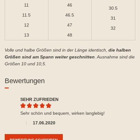
11
46
30.5
11.5
46.5
31
12
47
32
13
48
Volle und halbe Größen sind in der Länge identisch,
die halben
Größen sind am Spann weiter geschnitten
. Ausnahme sind die
Größen 10 und 10,5.
Bewertungen
SEHR ZUFRIEDEN
Durchschnittliche Bewertung von 5 von 5 Sternen
Sehr schön und bequem, wirken langlebig!
17.06.2020