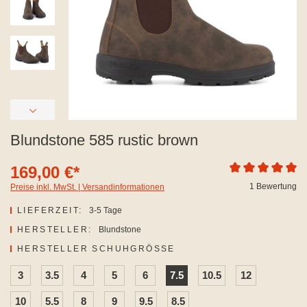
Blundstone 585 rustic brown
169,00 €*
Durchschnittliche
1 Bewertung
Preise inkl. MwSt. | Versandinformationen
LIEFERZEIT:
3-5 Tage
HERSTELLER:
Blundstone
AUSWÄHLEN
HERSTELLER SCHUHGRÖSSE
3
3.5
4
5
6
7.5
10.5
12
10
5.5
8
9
9.5
8.5