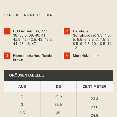
ARTIKELNUMER:
60186.8
EU Größen:
36
, 37,5
,
Hersteller
1
2
38
, 38,5
, 39
, 40
, 41
,
Schuhgröße:
3.5
, 4.5
,
41,5
, 42
, 42,5
, 43
, 43,5
,
5
, 5.5
, 6
, 6.5
, 7
, 7.5
, 8
,
44
, 45
, 46
, 47
8.5
, 9
, 9.5
, 10
, 10.5
, 11
,
12
Herstellerfarbe:
Rustic
Material:
Leder
3
4
brown
GRÖSSENTABELLE
AUS
DE
ZENTIMETER
2
34.5
23.3
3
35.5
23.6
3.5
36
24.6