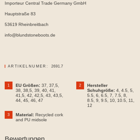
Importeur Central Trade Germany GmbH
Hauptstraße 83
53619 Rheinbreitbach
info@blundstoneboots.de
ARTIKELNUMER:
2691.7
EU Größen:
37
, 37,5
,
Hersteller
1
2
38
, 38,5
, 39
, 40
, 41
,
Schuhgröße:
4
, 4.5
, 5
,
41,5
, 42
, 42,5
, 43
, 43,5
,
5.5
, 6
, 6.5
, 7
, 7.5
, 8
,
44
, 45
, 46
, 47
8.5
, 9
, 9.5
, 10
, 10.5
, 11
,
12
Material:
Recycled cork
3
and PU midsole
Bewertungen