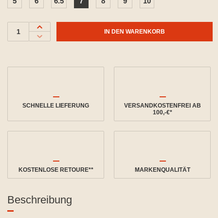
5
6
6.5
7
8
9
10
IN DEN WARENKORB
SCHNELLE LIEFERUNG
VERSANDKOSTENFREI AB
100,-€*
KOSTENLOSE RETOURE**
MARKENQUALITÄT
Beschreibung