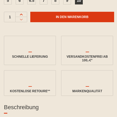
5
6
6.5
7
8
9
10
IN DEN WARENKORB
SCHNELLE LIEFERUNG
VERSANDKOSTENFREI AB
100,-€*
KOSTENLOSE RETOURE**
MARKENQUALITÄT
Beschreibung