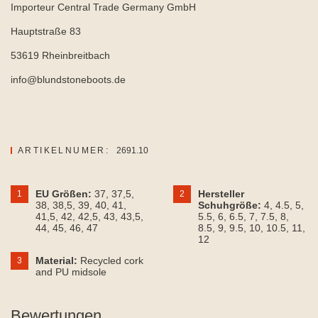
Importeur Central Trade Germany GmbH
Hauptstraße 83
53619 Rheinbreitbach
info@blundstoneboots.de
ARTIKELNUMER:
2691.10
EU Größen:
37
, 37,5
,
Hersteller
1
2
38
, 38,5
, 39
, 40
, 41
,
Schuhgröße:
4
, 4.5
, 5
,
41,5
, 42
, 42,5
, 43
, 43,5
,
5.5
, 6
, 6.5
, 7
, 7.5
, 8
,
44
, 45
, 46
, 47
8.5
, 9
, 9.5
, 10
, 10.5
, 11
,
12
Material:
Recycled cork
3
and PU midsole
Bewertungen