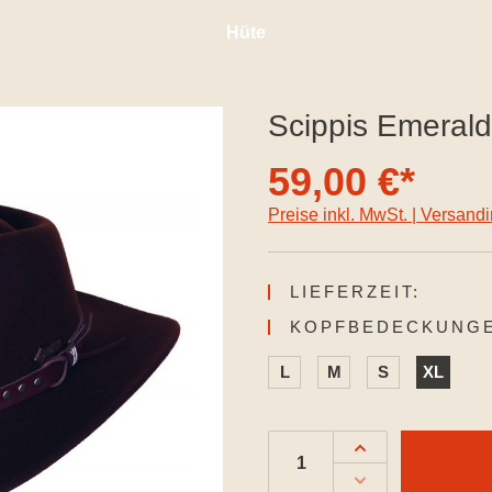
Hüte
Scippis Emeral
59,00 €*
Preise inkl. MwSt. | Versand
LIEFERZEIT:
KOPFBEDECKUNGE
L
M
S
XL