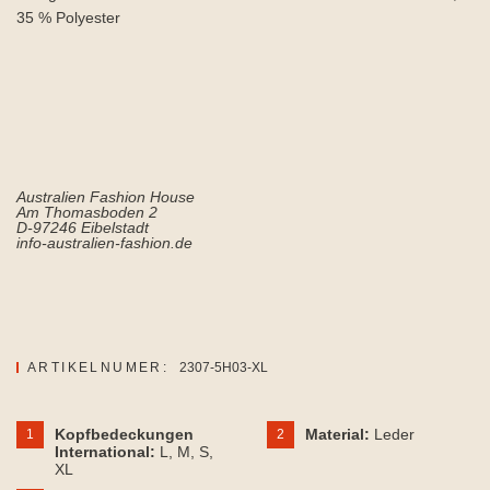
35 % Polyester
Australien Fashion House
Am Thomasboden 2
D-97246 Eibelstadt
info-australien-fashion.de
ARTIKELNUMER:
2307-5H03-XL
Kopfbedeckungen
Material:
Leder
1
2
International:
L
, M
, S
,
XL