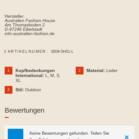
Hersteller:
Australien Fashion House
Am Thomasboden 2
D-97246 Eibelstadt
info-australien-fashion.de
ARTIKELNUMER:
3009-5H01-L
Kopfbedeckungen
Material:
Leder
1
2
International:
L
, M
, S
,
XL
Stil:
Outdoor
3
Bewertungen
Keine Bewertungen gefunden. Teilen Sie
×