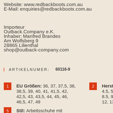
Website: www.redbackboots.com.au
E-Mail: enquiries@redbackboots.com.au
Importeur
Outback.Company e.K.
Inhaber: Manfred Brandes
Am Wolfsberg 9
28865 Lilienthal
shop@outback-company.com
60116-9
ARTIKELNUMER:
EU Größen:
36
, 37
, 37,5
, 38
,
Hers
1
2
38,5
, 39
, 40
, 41
, 41,5
, 42
,
4.5
, 
42,5
, 43
, 43,5
, 44
, 45
, 46
,
8.5
, 
46,5
, 47
, 49
12
, 1
Stil:
Arbeitsschuhe mit
5