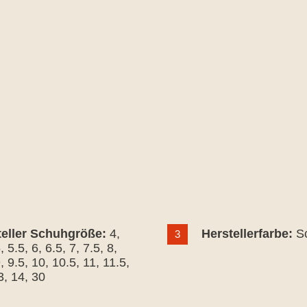
teller Schuhgröße:
4
,
Herstellerfarbe:
S
3
5
, 5.5
, 6
, 6.5
, 7
, 7.5
, 8
,
9
, 9.5
, 10
, 10.5
, 11
, 11.5
,
3
, 14
, 30