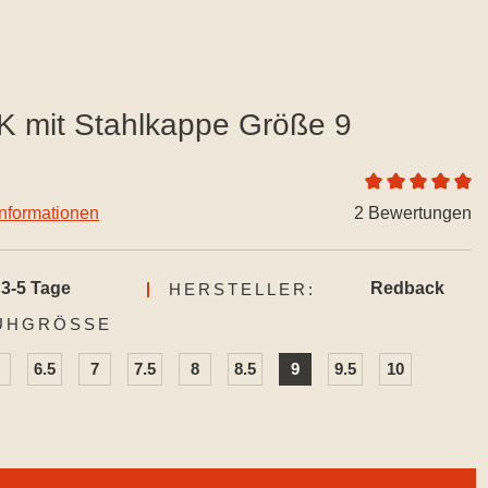
 mit Stahlkappe Größe 9
Durchschnittlich
informationen
2 Bewertungen
3-5 Tage
Redback
HERSTELLER:
AUSWÄHLEN
UHGRÖSSE
6.5
7
7.5
8
8.5
9
9.5
10