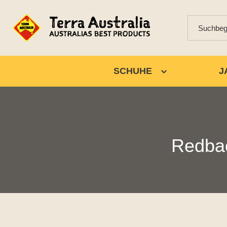
SCHUHE
J
Redba