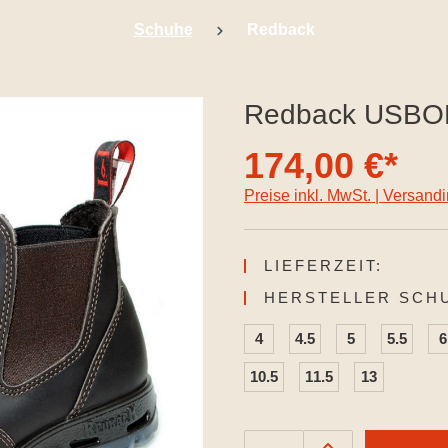
Schuhe
Redback
Redback USBOK
174,00 €*
Preise inkl. MwSt. | Versand
LIEFERZEIT:
HERSTELLER SCH
4
4.5
5
5.5
6
10.5
11.5
13