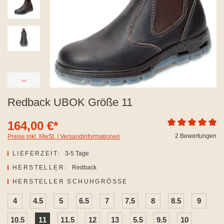
Redback UBOK Größe 11
164,00 €*
Durchschnittliche
2 Bewertungen
Preise inkl. MwSt. | Versandinformationen
LIEFERZEIT:
3-5 Tage
HERSTELLER:
Redback
AUSWÄHLEN
HERSTELLER SCHUHGRÖSSE
4
4.5
5
6.5
7
7.5
8
8.5
9
10.5
11
11.5
12
13
5.5
9.5
10