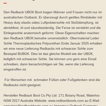
Den Redback UBOK Boot tragen Männer und Frauen nicht nur im
australischen Outback. Er überzeugt durch geöltes Rindsleder mit
Heavy duty elastic-sides Luftpolstersohle mit Stoßdämpfung, ist
abriebfest, öl-und säurebeständig. Die Ferse ist verstärkt und die
Einlegesohle anatomisch geformt. Diese Eigenschaften machen
den Redback UBOK beinahe unverwüstlich. Obermaterial Leder
Sohle Thermoplastisches Polyurethan Ende Januar 2025 erhalten
wir eine neue Lieferung Redbacks mit schwarzer Sohle zum
Besispiel BUBOK. Dies ist das gleiche Modell wie der UBOK,
ledigllch mit schwarzer Sohle. Sie können uns gern eine Email
schreiben, dann benachrichtigen wir Sie, wenn die Lieferung
eingetroffen ist.
Für Menschen mit schmalen Füßen oder Fußgelenken sind die
Redbacks nicht geeignet.
Hersteller Redback Boot Co.Pty Ltd. 171 Botany Road, Waterloo
NSW 2017 Australia Website: www.redbackboots.com.au E-Mail:
enquiries@redbackboots.com.au Importeur Outback.Company