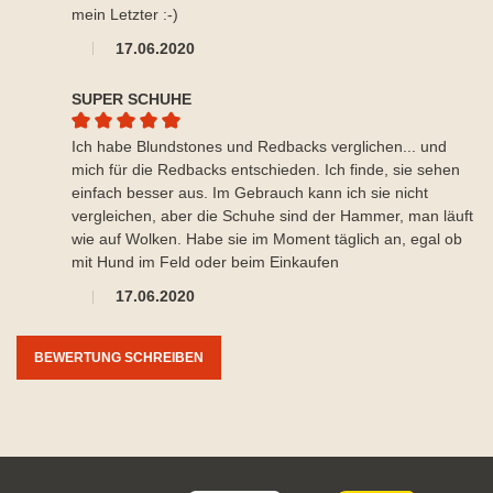
mein Letzter :-)
17.06.2020
SUPER SCHUHE
Durchschnittliche Bewertung von 5 von 5 Sternen
Ich habe Blundstones und Redbacks verglichen... und
mich für die Redbacks entschieden. Ich finde, sie sehen
einfach besser aus. Im Gebrauch kann ich sie nicht
vergleichen, aber die Schuhe sind der Hammer, man läuft
wie auf Wolken. Habe sie im Moment täglich an, egal ob
mit Hund im Feld oder beim Einkaufen
17.06.2020
BEWERTUNG SCHREIBEN