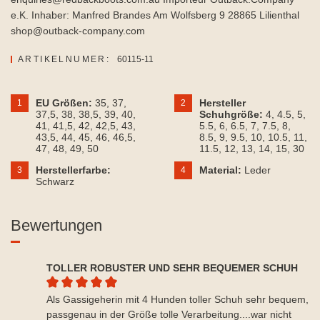
e.K. Inhaber: Manfred Brandes Am Wolfsberg 9 28865 Lilienthal
shop@outback-company.com
ARTIKELNUMER:
60115-11
EU Größen:
35
, 37
,
Hersteller
1
2
37,5
, 38
, 38,5
, 39
, 40
,
Schuhgröße:
4
, 4.5
, 5
,
41
, 41,5
, 42
, 42,5
, 43
,
5.5
, 6
, 6.5
, 7
, 7.5
, 8
,
43,5
, 44
, 45
, 46
, 46,5
,
8.5
, 9
, 9.5
, 10
, 10.5
, 11
,
47
, 48
, 49
, 50
11.5
, 12
, 13
, 14
, 15
, 30
Herstellerfarbe:
Material:
Leder
3
4
Schwarz
Bewertungen
TOLLER ROBUSTER UND SEHR BEQUEMER SCHUH
Durchschnittliche Bewertung von 5 von 5 Sternen
Als Gassigeherin mit 4 Hunden toller Schuh sehr bequem,
passgenau in der Größe tolle Verarbeitung....war nicht