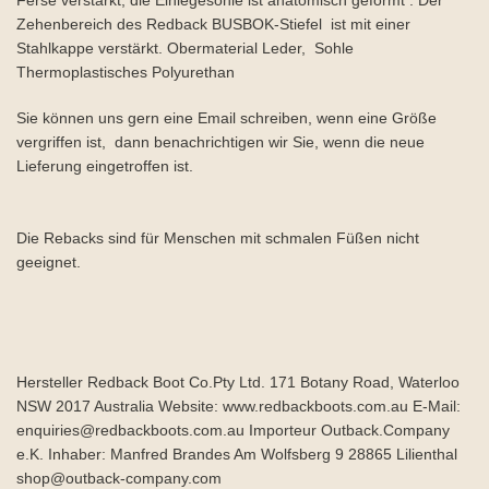
Ferse verstärkt, die Einlegesohle ist anatomisch geformt . Der
Zehenbereich des Redback BUSBOK-Stiefel ist mit einer
Stahlkappe verstärkt. Obermaterial Leder, Sohle
Thermoplastisches Polyurethan
Sie können uns gern eine Email schreiben, wenn eine Größe
vergriffen ist, dann benachrichtigen wir Sie, wenn die neue
Lieferung eingetroffen ist.
Die Rebacks sind für Menschen mit schmalen Füßen nicht
geeignet.
Hersteller Redback Boot Co.Pty Ltd. 171 Botany Road, Waterloo
NSW 2017 Australia Website: www.redbackboots.com.au E-Mail:
enquiries@redbackboots.com.au Importeur Outback.Company
e.K. Inhaber: Manfred Brandes Am Wolfsberg 9 28865 Lilienthal
shop@outback-company.com