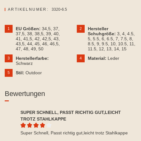
ARTIKELNUMER:
3320-6.5
EU Größen:
34,5
, 37
,
Hersteller
1
2
37,5
, 38
, 38,5
, 39
, 40
,
Schuhgröße:
3
, 4
, 4.5
,
41
, 41,5
, 42
, 42,5
, 43
,
5
, 5.5
, 6
, 6.5
, 7
, 7.5
, 8
,
43,5
, 44
, 45
, 46
, 46,5
,
8.5
, 9
, 9.5
, 10
, 10.5
, 11
,
47
, 48
, 49
, 50
11.5
, 12
, 13
, 14
, 15
Herstellerfarbe:
Material:
Leder
3
4
Schwarz
Stil:
Outdoor
5
Bewertungen
SUPER SCHNELL, PASST RICHTIG GUT,LEICHT
TROTZ STAHLKAPPE
Durchschnittliche Bewertung von 4 von 5 Sternen
Super Schnell, Passt richtig gut,leicht trotz Stahlkappe