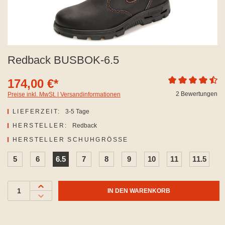
Redback BUSBOK-6.5
174,00 €*
Durchschnittliche
2 Bewertungen
Preise inkl. MwSt. | Versandinformationen
LIEFERZEIT:
3-5 Tage
HERSTELLER:
Redback
AUSWÄHLEN
HERSTELLER SCHUHGRÖSSE
5
6
6.5
7
8
9
10
11
11.5
IN DEN WARENKORB