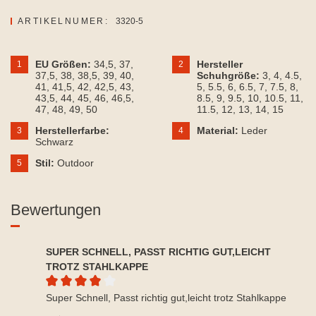
ARTIKELNUMER:
3320-5
EU Größen:
34,5
, 37
,
Hersteller
1
2
37,5
, 38
, 38,5
, 39
, 40
,
Schuhgröße:
3
, 4
, 4.5
,
41
, 41,5
, 42
, 42,5
, 43
,
5
, 5.5
, 6
, 6.5
, 7
, 7.5
, 8
,
43,5
, 44
, 45
, 46
, 46,5
,
8.5
, 9
, 9.5
, 10
, 10.5
, 11
,
47
, 48
, 49
, 50
11.5
, 12
, 13
, 14
, 15
Herstellerfarbe:
Material:
Leder
3
4
Schwarz
Stil:
Outdoor
5
Bewertungen
SUPER SCHNELL, PASST RICHTIG GUT,LEICHT
TROTZ STAHLKAPPE
Durchschnittliche Bewertung von 4 von 5 Sternen
Super Schnell, Passt richtig gut,leicht trotz Stahlkappe