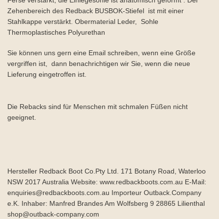
Ferse verstärkt, die Einlegesohle ist anatomisch geformt . Der
Zehenbereich des Redback BUSBOK-Stiefel ist mit einer
Stahlkappe verstärkt. Obermaterial Leder, Sohle
Thermoplastisches Polyurethan
Sie können uns gern eine Email schreiben, wenn eine Größe
vergriffen ist, dann benachrichtigen wir Sie, wenn die neue
Lieferung eingetroffen ist.
Die Rebacks sind für Menschen mit schmalen Füßen nicht
geeignet.
Hersteller Redback Boot Co.Pty Ltd. 171 Botany Road, Waterloo
NSW 2017 Australia Website: www.redbackboots.com.au E-Mail:
enquiries@redbackboots.com.au Importeur Outback.Company
e.K. Inhaber: Manfred Brandes Am Wolfsberg 9 28865 Lilienthal
shop@outback-company.com