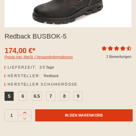
Redback BUSBOK-5
174,00 €*
Durchschnittliche
2 Bewertungen
Preise inkl. MwSt. | Versandinformationen
LIEFERZEIT:
3-5 Tage
HERSTELLER:
Redback
AUSWÄHLEN
HERSTELLER SCHUHGRÖSSE
5
6
6.5
7
8
9
IN DEN WARENKORB