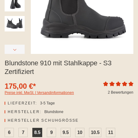
Blundstone 910 mit Stahlkappe - S3
Zertifiziert
175,00 €*
Durchschnittliche
2 Bewertungen
Preise inkl. MwSt. | Versandinformationen
LIEFERZEIT:
3-5 Tage
HERSTELLER:
Blundstone
AUSWÄHLEN
HERSTELLER SCHUHGRÖSSE
6
7
8.5
9
9.5
10
10.5
11