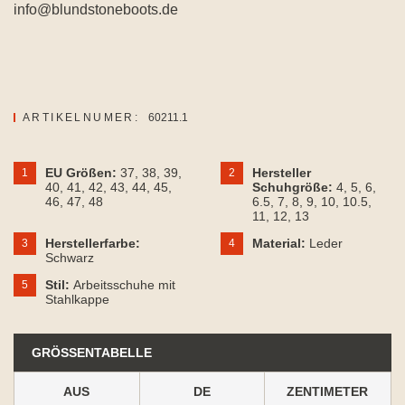
info@blundstoneboots.de
ARTIKELNUMER:
60211.1
EU Größen:
37
, 38
, 39
,
Hersteller
1
2
40
, 41
, 42
, 43
, 44
, 45
,
Schuhgröße:
4
, 5
, 6
,
46
, 47
, 48
6.5
, 7
, 8
, 9
, 10
, 10.5
,
11
, 12
, 13
Herstellerfarbe:
Material:
Leder
3
4
Schwarz
Stil:
Arbeitsschuhe mit
5
Stahlkappe
GRÖSSENTABELLE
AUS
DE
ZENTIMETER