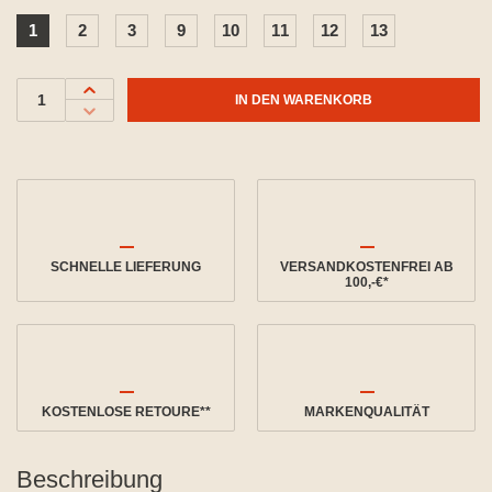
1
2
3
9
10
11
12
13
IN DEN WARENKORB
SCHNELLE LIEFERUNG
VERSANDKOSTENFREI AB
100,-€*
KOSTENLOSE RETOURE**
MARKENQUALITÄT
Beschreibung