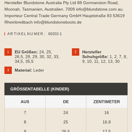
Hersteller Blundstone Australia Pty Ltd 88 Gormanston Road,
Moonah, Tasmanien, Australien. 7009 info@blundstone.com.au.
Importeur Central Trade Germany GmbH Hauptstraße 83 53619
Rheinbreitbach info@blundstoneboots.de
ARTIKELNUMER:
60202-1
EU Größen:
24
, 25
,
Hersteller
1
2
26,5
, 28
, 29
, 30
, 32
, 33
,
Schuhgröße:
1
, 2
, 7
, 8
,
34,5
, 35,5
9
, 10
, 11
, 12
, 13
, 30
Material:
Leder
3
GRÖSSENTABELLE (KINDER)
AUS
DE
ZENTIMETER
7
24
16
8
25
16.8
9
26.5
17.5