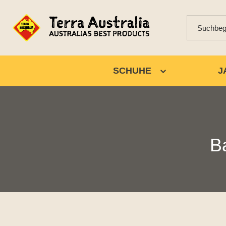
SCHUHE
J
B