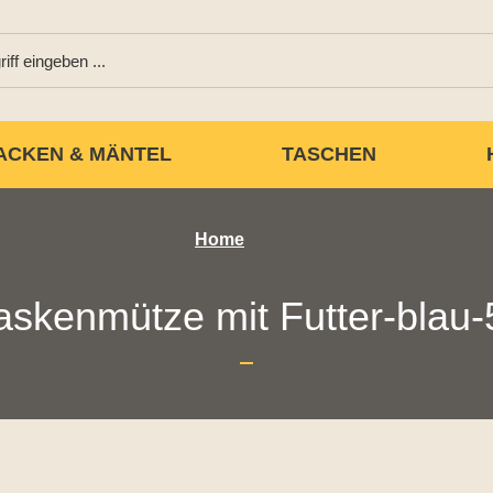
ACKEN & MÄNTEL
TASCHEN
Home
askenmütze mit Futter-blau-