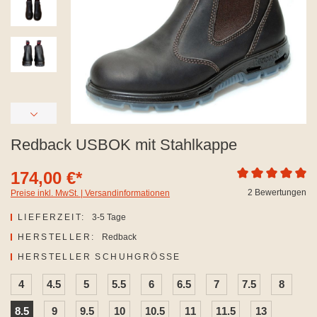
Redback USBOK mit Stahlkappe
174,00 €*
Durchschnittliche
2 Bewertungen
Preise inkl. MwSt. | Versandinformationen
LIEFERZEIT:
3-5 Tage
HERSTELLER:
Redback
AUSWÄHLEN
HERSTELLER SCHUHGRÖSSE
4
4.5
5
5.5
6
6.5
7
7.5
8
8.5
9
9.5
10
10.5
11
11.5
13