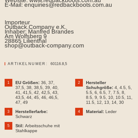
Website: www.redbackboots.com.au
E-Mail: enquiries@redbackboots.com.au
Importeur
Outback.Company e.K.
Inhaber: Manfred Brandes
Am Wolfsberg 9
28865 Lilienthal
shop@outback-company.com
ARTIKELNUMER:
60116.8,5
EU Größen:
36
, 37
,
Hersteller
1
2
37,5
, 38
, 38,5
, 39
, 40
,
Schuhgröße:
4
, 4.5
, 5
,
41
, 41,5
, 42
, 42,5
, 43
,
5.5
, 6
, 6.5
, 7
, 7.5
, 8
,
43,5
, 44
, 45
, 46
, 46,5
,
8.5
, 9
, 9.5
, 10
, 10.5
, 11
,
47
, 49
11.5
, 12
, 13
, 14
, 30
Herstellerfarbe:
Material:
Leder
3
4
Schwarz
Stil:
Arbeitsschuhe mit
5
Stahlkappe