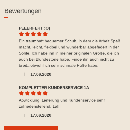
Bewertungen
PEEERFEKT :O)
Durchschnittliche Bewertung von 5 von 5 Sternen
Ein traumhaft bequemer Schuh, in dem die Arbeit Spaß
macht, leicht, flexibel und wunderbar abgefedert in der
Sohle. Ich habe ihn in meiner originalen Größe, die ich
auch bei Blundestone habe. Finde ihn auch nicht zu
breit...obwohl ich sehr schmale Füße habe.
17.06.2020
KOMPLETTER KUNDERSERVICE 1A
Durchschnittliche Bewertung von 5 von 5 Sternen
Abwicklung, Lieferung und Kundenservice sehr
zufriedenstellend. 1a!!!
17.06.2020