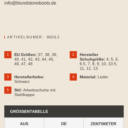
info@blundstoneboots.de
ARTIKELNUMER:
60211.2
EU Größen:
37
, 38
, 39
,
Hersteller
1
2
40
, 41
, 42
, 43
, 44
, 45
,
Schuhgröße:
4
, 5
, 6
,
46
, 47
, 48
6.5
, 7
, 8
, 9
, 10
, 10.5
,
11
, 12
, 13
Herstellerfarbe:
Material:
Leder
3
4
Schwarz
Stil:
Arbeitsschuhe mit
5
Stahlkappe
GRÖSSENTABELLE
AUS
DE
ZENTIMETER