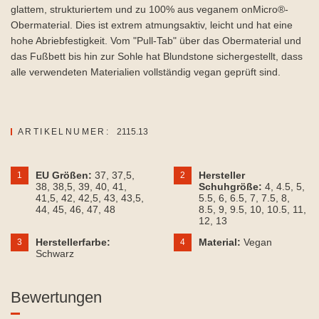
glattem, strukturiertem und zu 100% aus veganem onMicro®-
Obermaterial. Dies ist extrem atmungsaktiv, leicht und hat eine
hohe Abriebfestigkeit. Vom "Pull-Tab" über das Obermaterial und
das Fußbett bis hin zur Sohle hat Blundstone sichergestellt, dass
alle verwendeten Materialien vollständig vegan geprüft sind.
ARTIKELNUMER:
2115.13
EU Größen:
37
, 37,5
,
Hersteller
1
2
38
, 38,5
, 39
, 40
, 41
,
Schuhgröße:
4
, 4.5
, 5
,
41,5
, 42
, 42,5
, 43
, 43,5
,
5.5
, 6
, 6.5
, 7
, 7.5
, 8
,
44
, 45
, 46
, 47
, 48
8.5
, 9
, 9.5
, 10
, 10.5
, 11
,
12
, 13
Herstellerfarbe:
Material:
Vegan
3
4
Schwarz
Bewertungen