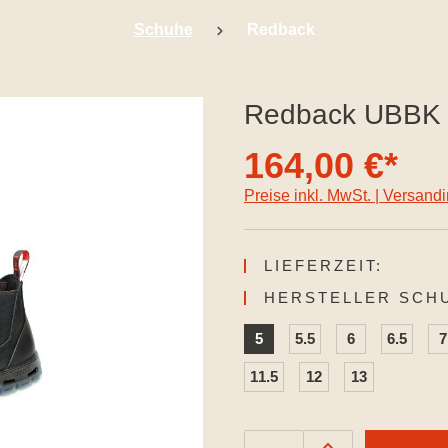
Schuhe
Redback
Redback UBBK (
164,00 €*
Preise inkl. MwSt. | Versand
LIEFERZEIT:
HERSTELLER SCH
5
5.5
6
6.5
7
11.5
12
13