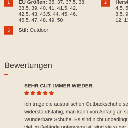
EU Größen:
35
, 37
, 37,5
, 38
,
Hers
1
2
38,5
, 39
, 40
, 41
, 41,5
, 42
,
4.5
, 
42,5
, 43
, 43,5
, 44
, 45
, 46
,
8.5
, 
46,5
, 47
, 48
, 49
, 50
12
, 1
Stil:
Outdoor
5
Bewertungen
SEHR GUT. IMMER WIEDER.
Durchschnittliche Bewertung von 5 von 5 Ste
Ich trage die australischen Outbackschuhe sei
widerstandsfähig, man kann von Anfang an seh
Wunderbare Schuhe. Es sind nicht unbedingt e
viel im Gelände unterwegs ist, sind sie supe