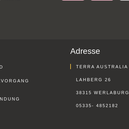
Adresse
TERRA AUSTRALIA
D
LAHBERG 26
LVORGANG
38315 WERLABUR
ENDUNG
05335- 4852182