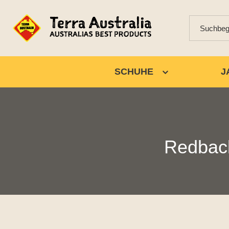
SCHUHE
J
Redback