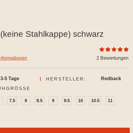
keine Stahlkappe) schwarz
Durchschnittlich
informationen
2 Bewertungen
3-5 Tage
Redback
HERSTELLER:
AUSWÄHLEN
UHGRÖSSE
7.5
8
8.5
9
9.5
10
10.5
11