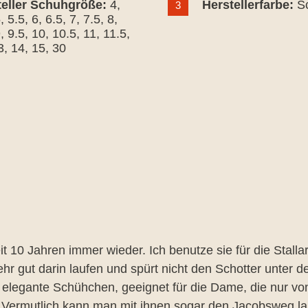
teller Schuhgröße:
4
,
Herstellerfarbe:
S
3
5
, 5.5
, 6
, 6.5
, 7
, 7.5
, 8
,
9
, 9.5
, 10
, 10.5
, 11
, 11.5
,
3
, 14
, 15
, 30
rnen
t 10 Jahren immer wieder. Ich benutze sie für die Stalla
r gut darin laufen und spürt nicht den Schotter unter d
legante Schühchen, geeignet für die Dame, die nur von d
r. Vermutlich kann man mit ihnen sogar den Jacobsweg la