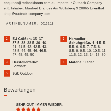
enquiries@redbackboots.com.au Importeur Outback.Company
e.K. Inhaber: Manfred Brandes Am Wolfsberg 9 28865 Lilienthal
shop@outback-company.com
ARTIKELNUMER:
60129.11
EU Größen:
35
, 37
,
Hersteller
1
2
37,5
, 38
, 38,5
, 39
, 40
,
Schuhgröße:
4
, 4.5
, 5
,
41
, 41,5
, 42
, 42,5
, 43
,
5.5
, 6
, 6.5
, 7
, 7.5
, 8
,
43,5
, 44
, 45
, 46
, 46,5
,
8.5
, 9
, 9.5
, 10
, 10.5
, 11
,
47
, 48
, 49
, 50
11.5
, 12
, 13
, 14
, 15
, 30
Herstellerfarbe:
Material:
Leder
3
4
Schwarz
Stil:
Outdoor
5
Bewertungen
SEHR GUT. IMMER WIEDER.