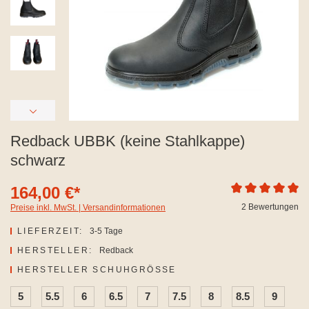
Redback UBBK (keine Stahlkappe)
schwarz
164,00 €*
Durchschnittliche
2 Bewertungen
Preise inkl. MwSt. | Versandinformationen
LIEFERZEIT:
3-5 Tage
HERSTELLER:
Redback
AUSWÄHLEN
HERSTELLER SCHUHGRÖSSE
5
5.5
6
6.5
7
7.5
8
8.5
9