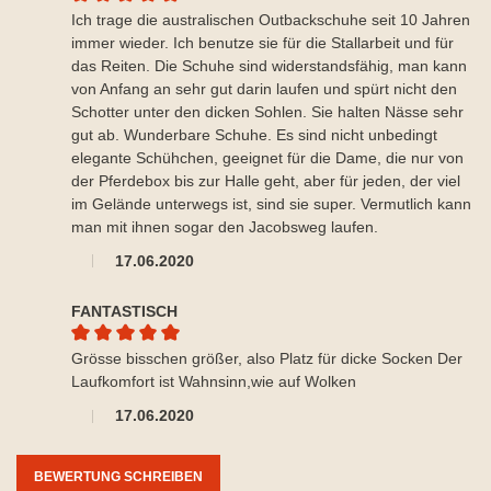
Durchschnittliche Bewertung von 5 von 5 Sternen
Ich trage die australischen Outbackschuhe seit 10 Jahren
immer wieder. Ich benutze sie für die Stallarbeit und für
das Reiten. Die Schuhe sind widerstandsfähig, man kann
von Anfang an sehr gut darin laufen und spürt nicht den
Schotter unter den dicken Sohlen. Sie halten Nässe sehr
gut ab. Wunderbare Schuhe. Es sind nicht unbedingt
elegante Schühchen, geeignet für die Dame, die nur von
der Pferdebox bis zur Halle geht, aber für jeden, der viel
im Gelände unterwegs ist, sind sie super. Vermutlich kann
man mit ihnen sogar den Jacobsweg laufen.
17.06.2020
FANTASTISCH
Durchschnittliche Bewertung von 5 von 5 Sternen
Grösse bisschen größer, also Platz für dicke Socken Der
Laufkomfort ist Wahnsinn,wie auf Wolken
17.06.2020
BEWERTUNG SCHREIBEN