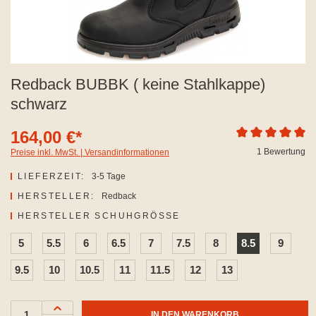
Redback BUBBK ( keine Stahlkappe)
schwarz
164,00 €*
Durchschnittliche
1 Bewertung
Preise inkl. MwSt. | Versandinformationen
LIEFERZEIT:
3-5 Tage
HERSTELLER:
Redback
AUSWÄHLEN
HERSTELLER SCHUHGRÖSSE
5
5.5
6
6.5
7
7.5
8
8.5
9
9.5
10
10.5
11
11.5
12
13
IN DEN WARENKORB