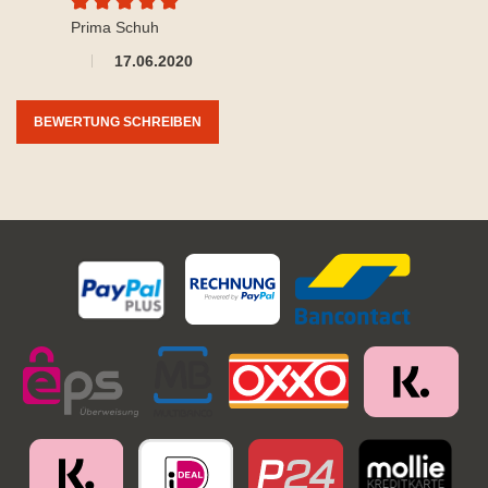
Durchschnittliche Bewertung von 5 von 5 Sternen
Prima Schuh
17.06.2020
BEWERTUNG SCHREIBEN