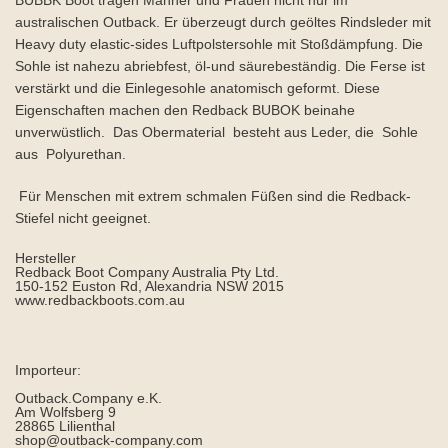
BUBBK Boot tragen Männer und Frauen nicht nur im
australischen Outback. Er überzeugt durch geöltes Rindsleder mit
Heavy duty elastic-sides Luftpolstersohle mit Stoßdämpfung. Die
Sohle ist nahezu abriebfest, öl-und säurebeständig. Die Ferse ist
verstärkt und die Einlegesohle anatomisch geformt. Diese
Eigenschaften machen den Redback BUBOK beinahe
unverwüstlich. Das Obermaterial besteht aus Leder, die Sohle
aus Polyurethan.
Für Menschen mit extrem schmalen Füßen sind die Redback-
Stiefel nicht geeignet.
Hersteller
Redback Boot Company Australia Pty Ltd.
150-152 Euston Rd, Alexandria NSW 2015
www.redbackboots.com.au
Importeur:
Outback.Company e.K.
Am Wolfsberg 9
28865 Lilienthal
shop@outback-company.com