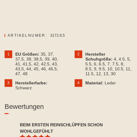
ARTIKELNUMER:
3172.8.5
EU Größen:
35
, 37
,
Hersteller
1
2
37,5
, 38
, 38,5
, 39
, 40
,
Schuhgröße:
4
, 4.5
, 5
,
41
, 41,5
, 42
, 42,5
, 43
,
5.5
, 6
, 6.5
, 7
, 7.5
, 8
,
43,5
, 44
, 45
, 46
, 46,5
,
8.5
, 9
, 9.5
, 10
, 10.5
, 11
,
47
, 48
11.5
, 12
, 13
, 30
Herstellerfarbe:
Material:
Leder
3
4
Schwarz
Bewertungen
BEIM ERSTEN REINSCHLÜPFEN SCHON
WOHLGEFÜHLT