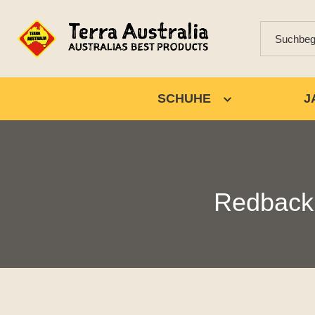
SCHUHE
J
Redback 