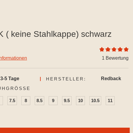
( keine Stahlkappe) schwarz
Durchschnittlic
informationen
1 Bewertung
3-5 Tage
Redback
HERSTELLER:
AUSWÄHLEN
UHGRÖSSE
7.5
8
8.5
9
9.5
10
10.5
11