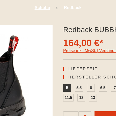
Schuhe
Redback
Redback BUBBK 
164,00 €*
Preise inkl. MwSt. | Versand
LIEFERZEIT:
HERSTELLER SCH
5
5.5
6
6.5
7
11.5
12
13