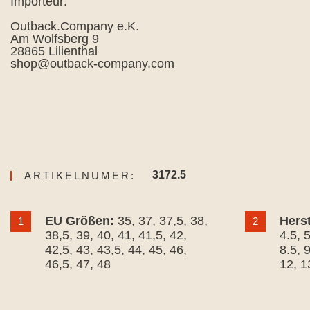
Importeur:
Outback.Company e.K.
Am Wolfsberg 9
28865 Lilienthal
shop@outback-company.com
3172.5
ARTIKELNUMER:
EU Größen:
35
, 37
, 37,5
, 38
,
Hers
1
2
38,5
, 39
, 40
, 41
, 41,5
, 42
,
4.5
, 
42,5
, 43
, 43,5
, 44
, 45
, 46
,
8.5
, 
46,5
, 47
, 48
12
, 1