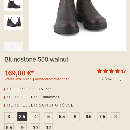
Blundstone 550 walnut
169,00 €*
Durchschnittliche
4 Bewertungen
Preise inkl. MwSt. | Versandinformationen
LIEFERZEIT:
3-5 Tage
HERSTELLER:
Blundstone
AUSWÄHLEN
HERSTELLER SCHUHGRÖSSE
3
3.5
4
5
5.5
6
6.5
7.5
8
8.5
9
10
12