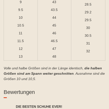
9
43
28.5
9.5
43.5
29.2
10
44
29.5
10.5
45
30
11
46
30.5
11.5
46.5
31
12
47
32
13
48
Volle und halbe Größen sind in der Länge identisch,
die halben
Größen sind am Spann weiter geschnitten
. Ausnahme sind die
Größen 10 und 10,5.
Bewertungen
DIE BESTEN SCHUHE EVER!