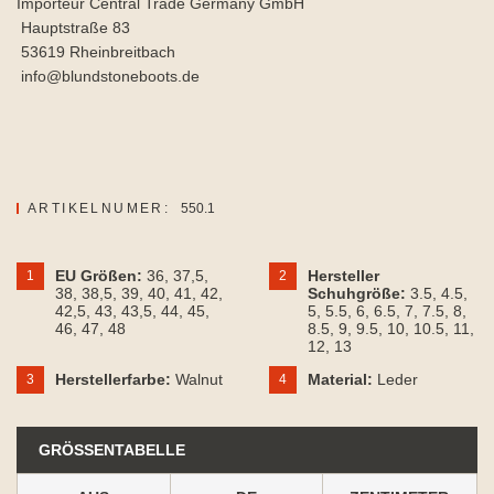
Importeur Central Trade Germany GmbH
Hauptstraße 83
53619 Rheinbreitbach
info@blundstoneboots.de
ARTIKELNUMER:
550.1
EU Größen:
36
, 37,5
,
Hersteller
1
2
38
, 38,5
, 39
, 40
, 41
, 42
,
Schuhgröße:
3.5
, 4.5
,
42,5
, 43
, 43,5
, 44
, 45
,
5
, 5.5
, 6
, 6.5
, 7
, 7.5
, 8
,
46
, 47
, 48
8.5
, 9
, 9.5
, 10
, 10.5
, 11
,
12
, 13
Herstellerfarbe:
Walnut
Material:
Leder
3
4
GRÖSSENTABELLE