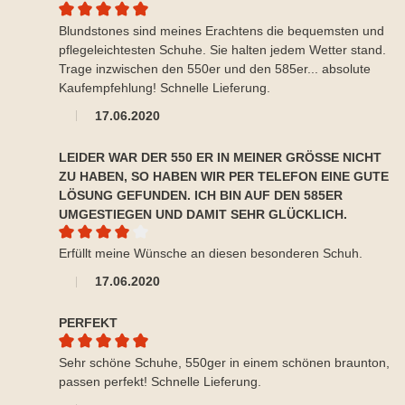
Durchschnittliche Bewertung von 5 von 5 Sternen
Blundstones sind meines Erachtens die bequemsten und
pflegeleichtesten Schuhe. Sie halten jedem Wetter stand.
Trage inzwischen den 550er und den 585er... absolute
Kaufempfehlung! Schnelle Lieferung.
17.06.2020
LEIDER WAR DER 550 ER IN MEINER GRÖSSE NICHT Z
U HABEN, SO HABEN WIR PER TELEFON EINE GUTE L
ÖSUNG GEFUNDEN. ICH BIN AUF DEN 585ER U
MGESTIEGEN UND DAMIT SEHR GLÜCKLICH.
Durchschnittliche Bewertung von 4 von 5 Sternen
Erfüllt meine Wünsche an diesen besonderen Schuh.
17.06.2020
PERFEKT
Durchschnittliche Bewertung von 5 von 5 Sternen
Sehr schöne Schuhe, 550ger in einem schönen braunton,
passen perfekt! Schnelle Lieferung.