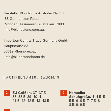
Hersteller Blundstone Australia Pty Ltd
88 Gormanston Road,
Moonah, Tasmanien, Australien. 7009
info@blundstone.com.au.
Importeur Central Trade Germany GmbH
Hauptstraße 83
53619 Rheinbreitbach
info@blundstoneboots.de
ARTIKELNUMER:
SW10014.4.5
EU Größen:
37
, 37,5
,
Hersteller
1
2
38
, 38,5
, 39
, 40
, 41
,
Schuhgröße:
4
, 4.5
, 5
,
41,5
, 42
, 42,5
, 43
, 43,5
5.5
, 6
, 6.5
, 7
, 7.5
, 8
,
8.5
, 9
, 9.5